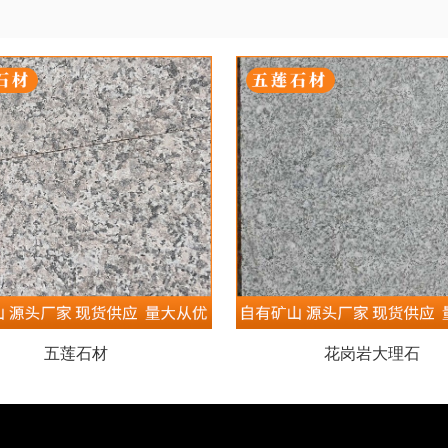
五莲石材
花岗岩大理石